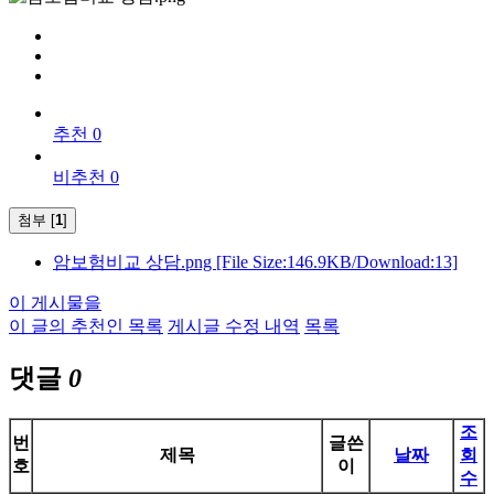
추천 0
비추천 0
첨부 [
1
]
암보험비교 상담.png
[File Size:146.9KB/Download:13]
이 게시물을
이 글의 추천인 목록
게시글 수정 내역
목록
댓글
0
조
번
글쓴
제목
날짜
회
호
이
수