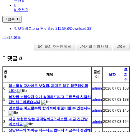
추천 0
비추천 0
첨부 [
1
]
암보험비교.png
[File Size:211.5KB/Download:22]
이 게시물을
이 글의 추천인 목록
게시글 수정 내역
목록
댓글
0
조
번
글쓴
제목
날짜
회
호
이
수
암보험 비교사이트 보험금, 제대로 알고 청구해야합
6
admin
2026.07.03
168
니다.
복잡한 보험약관 쉽게 설명해드리고 모든문의 친절히
5
admin
2026.07.03
138
답변해드리겠습니다
암보험은 비교할수록 합리적이게 준비할 수 있습니다
»
admin
2026.07.03
145
지금 보험료 맞는 금액일까요? 내보험, 지금 진단받
3
admin
2026.07.03
154
아보세요
상담유무의 차이는 너무나도 큽니다 지금부터 점검해